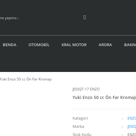
BENDA
OTOMOBİL
KRAL MOTOR
ARORA
BAKIM
Yuki Enzo 50 cc Ön Far Kromajı
JJ50QT-17 ENZO
Yuki Enzo 50 cc Ön Far Kromaj
Kategori
ENZO
Marka
JJ50
Stok Kodu
ENZ