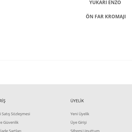
YUKARI ENZO
ÖN FAR KROMAJI
RİŞ
ÜYELİK
i Satış Sözleşmesi
Yeni Üyelik
 ve Güvenlik
Üye Girişi
 İade Şartları
Şifremi Unuttum