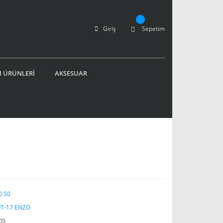
Giriş
Sepetim
 ÜRÜNLERİ
AKSESUAR
ı
 50
QT-17 ENZO
O9