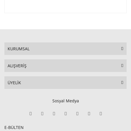
KURUMSAL
ALIŞVERİŞ
ÜYELİK
Sosyal Medya
E-BÜLTEN