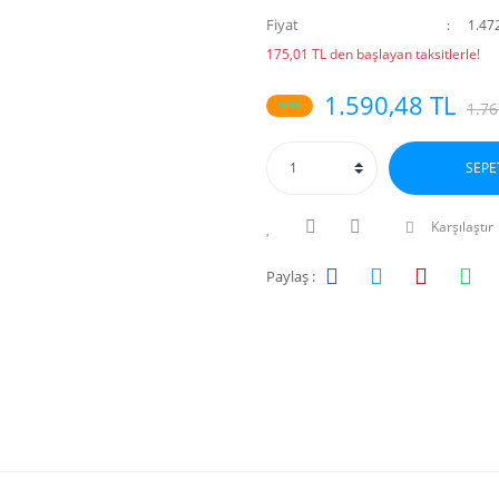
Fiyat
1.47
175,01 TL den başlayan taksitlerle!
1.590,48 TL
%10
1.76
SEPE
Karşılaştır
Paylaş :