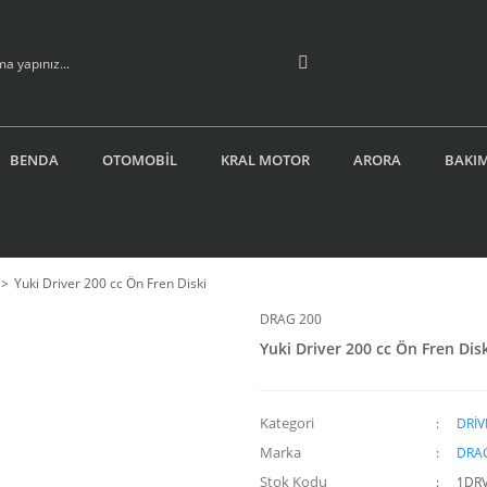
BENDA
OTOMOBİL
KRAL MOTOR
ARORA
BAKIM
Yuki Driver 200 cc Ön Fren Diski
DRAG 200
Yuki Driver 200 cc Ön Fren Dis
Kategori
DRİV
Marka
DRA
Stok Kodu
1DR