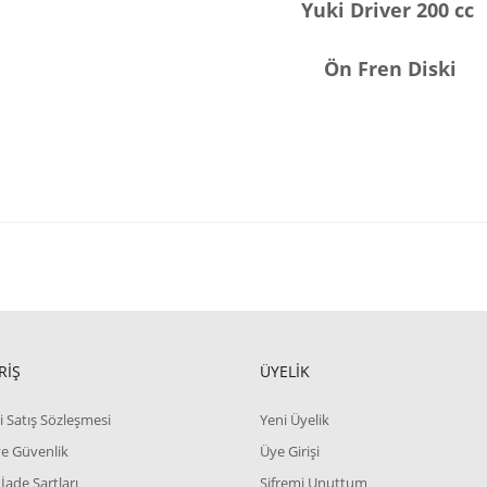
Yuki Driver 200 cc
Ön Fren Diski
RİŞ
ÜYELİK
i Satış Sözleşmesi
Yeni Üyelik
 ve Güvenlik
Üye Girişi
 İade Şartları
Şifremi Unuttum