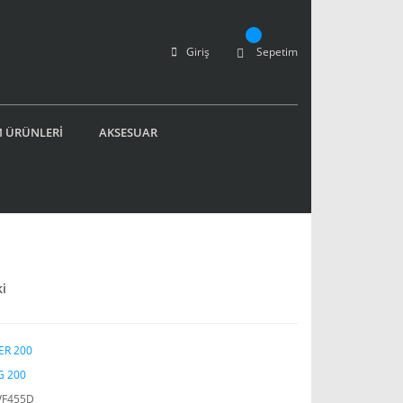
Giriş
Sepetim
 ÜRÜNLERİ
AKSESUAR
ki
ER 200
G 200
VF455D