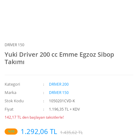
DRİVER 150
Yuki Driver 200 cc Emme Egzoz Sibop
Takımı
Kategori
DRİVER 200
Marka
DRİVER 150
Stok Kodu
1050201CVD-K
Fiyat
1.196,35 TL + KDV
142,17 TL den başlayan taksitlerle!
1.292,06 TL
%10
1.435,62 TL