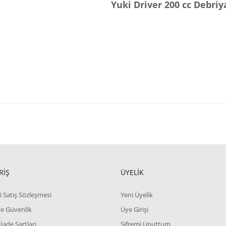
Yuki Driver 200 cc Debriya
RİŞ
ÜYELİK
i Satış Sözleşmesi
Yeni Üyelik
 ve Güvenlik
Üye Girişi
 İade Şartları
Şifremi Unuttum