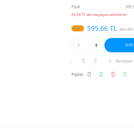
Fiyat
551,
65,54 TL den başlayan taksitlerle!
595,66 TL
%10
661,85
SEPE
Karşılaştır
Paylaş :