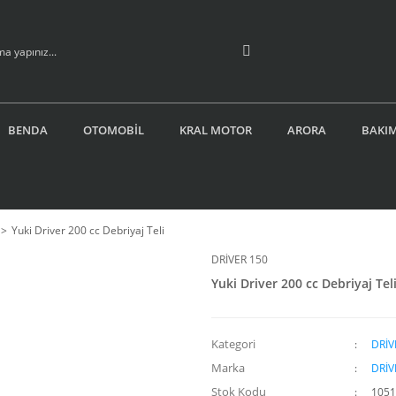
BENDA
OTOMOBİL
KRAL MOTOR
ARORA
BAKIM
Yuki Driver 200 cc Debriyaj Teli
DRİVER 150
Yuki Driver 200 cc Debriyaj Tel
Kategori
DRİV
Marka
DRİV
Stok Kodu
105