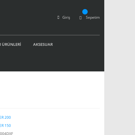
Giriş
Sepetim
 ÜRÜNLERİ
AKSESUAR
i
ER 200
ER 150
1004DXF