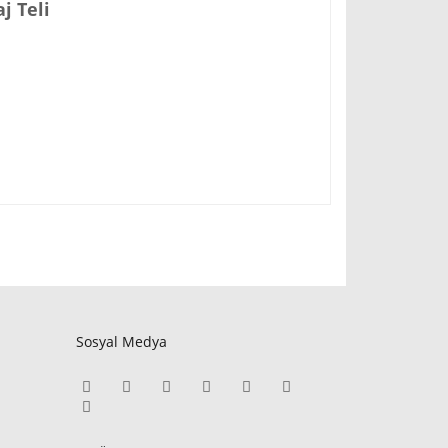
j Teli
Sosyal Medya