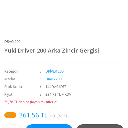
DRAG 200
Yuki Driver 200 Arka Zincir Gergisi
Kategori
DRİVER 200
Marka
DRAG 200
Stok Kodu
144DAS1DFF
Fiyat
334,78 TL + KDV
39,78 TL den başlayan taksitlerle!
361,56 TL
%10
401,74 TL