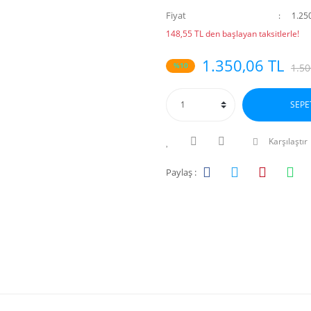
Fiyat
1.25
148,55 TL den başlayan taksitlerle!
1.350,06 TL
%10
1.50
SEPE
Karşılaştır
Paylaş :