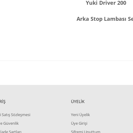
Yuki Driver 200
Arka Stop Lambası S
RİŞ
ÜYELİK
i Satış Sözleşmesi
Yeni Üyelik
 ve Güvenlik
Üye Girişi
 İade Şartları
Şifremi Unuttum