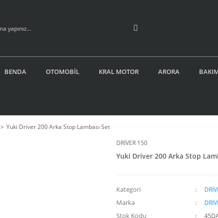
BENDA
OTOMOBİL
KRAL MOTOR
ARORA
BAKIM
Yuki Driver 200 Arka Stop Lambası Set
DRİVER 150
Yuki Driver 200 Arka Stop Lam
Kategori
DRİV
Marka
DRİV
Stok Kodu
45D