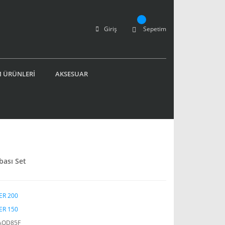
Giriş
Sepetim
 ÜRÜNLERİ
AKSESUAR
bası Set
ER 200
ER 150
AQD85F