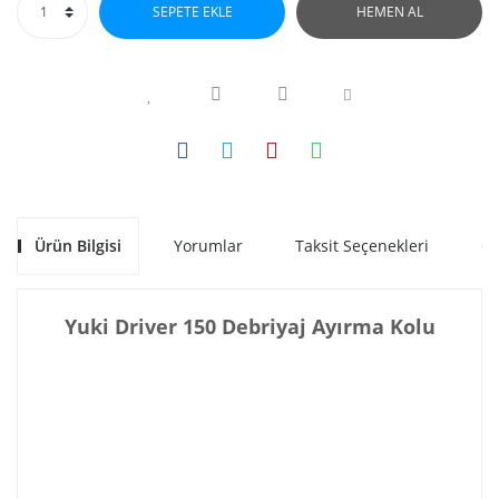
SEPETE EKLE
HEMEN AL
Ürün Bilgisi
Yorumlar
Taksit Seçenekleri
Ön
Yuki Driver 150 Debriyaj Ayırma Kolu