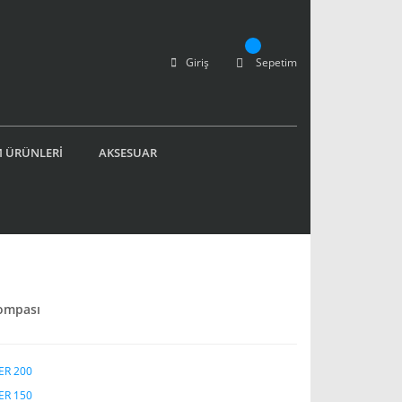
Giriş
Sepetim
 ÜRÜNLERİ
AKSESUAR
Pompası
ER 200
ER 150