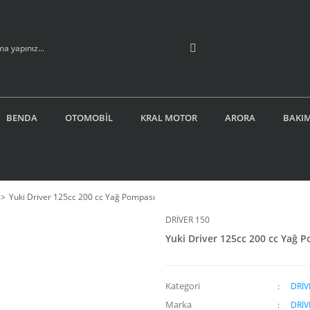
BENDA
OTOMOBİL
KRAL MOTOR
ARORA
BAKIM
Yuki Driver 125cc 200 cc Yağ Pompası
DRİVER 150
Yuki Driver 125cc 200 cc Yağ 
Kategori
DRİV
Marka
DRİV