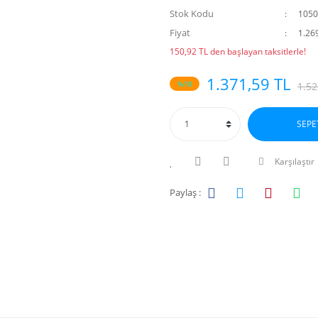
Stok Kodu
105
Fiyat
1.26
150,92 TL den başlayan taksitlerle!
1.371,59 TL
%10
1.52
SEPE
Karşılaştır
Paylaş :