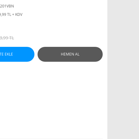
0201VBN
9,99 TL + KDV
3,99 TL
TE EKLE
HEMEN AL