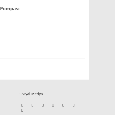
ğ Pompası
Sosyal Medya