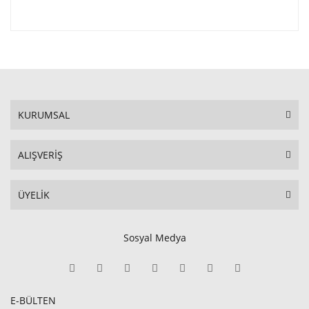
KURUMSAL
ALIŞVERİŞ
ÜYELİK
Sosyal Medya
E-BÜLTEN