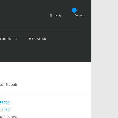
Giriş
Sepetim
 ÜRÜNLERİ
AKSESUAR
ütör Kapak
ER 200
ER 150
818-001052