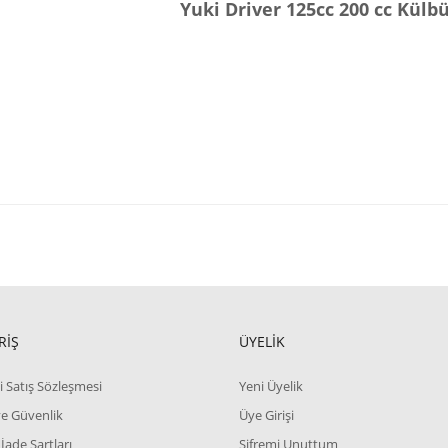
Yuki Driver 125cc 200 cc Külb
RİŞ
ÜYELİK
i Satış Sözleşmesi
Yeni Üyelik
 ve Güvenlik
Üye Girişi
 İade Şartları
Şifremi Unuttum