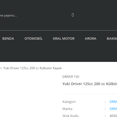
BENDA
OTOMOBİL
KRAL MOTOR
ARORA
BAKIM
Yuki Driver 125cc 200 cc Külbütör Kapak
DRİVER 150
Yuki Driver 125cc 200 cc Külb
Kategori
DRİV
Marka
DRİV
Stok Kodu
4050