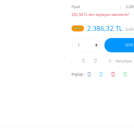
Fiyat
2.20
262,58 TL den başlayan taksitlerle!
2.386,32 TL
%10
2.65
SEPE
Karşılaştır
Paylaş :