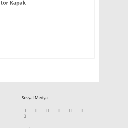
ütör Kapak
Sosyal Medya