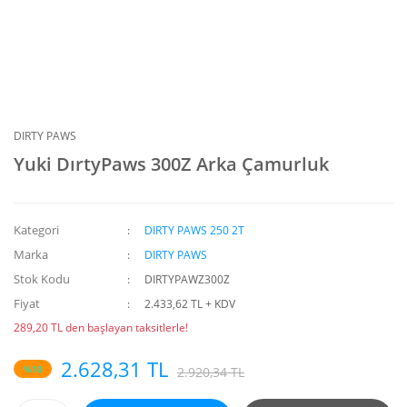
DIRTY PAWS
Yuki DırtyPaws 300Z Arka Çamurluk
Kategori
DIRTY PAWS 250 2T
Marka
DIRTY PAWS
Stok Kodu
DIRTYPAWZ300Z
Fiyat
2.433,62 TL + KDV
289,20 TL den başlayan taksitlerle!
2.628,31 TL
%10
2.920,34 TL