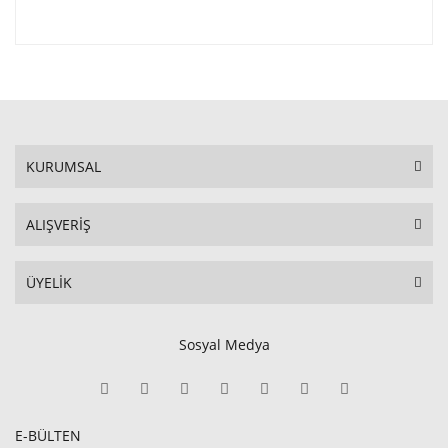
KURUMSAL
ALIŞVERİŞ
ÜYELİK
Sosyal Medya
E-BÜLTEN