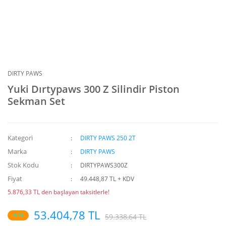
DIRTY PAWS
Yuki Dırtypaws 300 Z Silindir Piston
Sekman Set
Kategori
DIRTY PAWS 250 2T
Marka
DIRTY PAWS
Stok Kodu
DIRTYPAWS300Z
Fiyat
49.448,87 TL + KDV
5.876,33 TL den başlayan taksitlerle!
53.404,78 TL
%10
59.338,64 TL