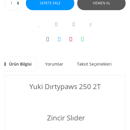
SEPETE EKLE
HEMEN AL
Ürün Bilgisi
Yorumlar
Taksit Seçenekleri
Ön
Yuki Dırtypaws 250 2T
Zincir Slıder