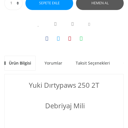
SEPETE EKLE
HEMEN AL
Ürün Bilgisi
Yorumlar
Taksit Seçenekleri
Ön
Yuki Dırtypaws 250 2T
Debriyaj Mili