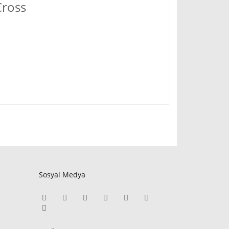
Cross
ı
Sosyal Medya