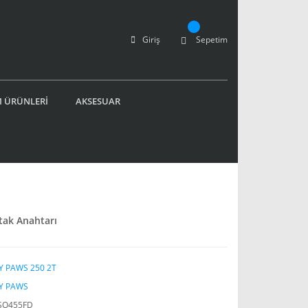
Giriş
Sepetim
 ÜRÜNLERİ
AKSESUAR
tak Anahtarı
Y PAWS 250 2T
Y PAWS
SQ455FD