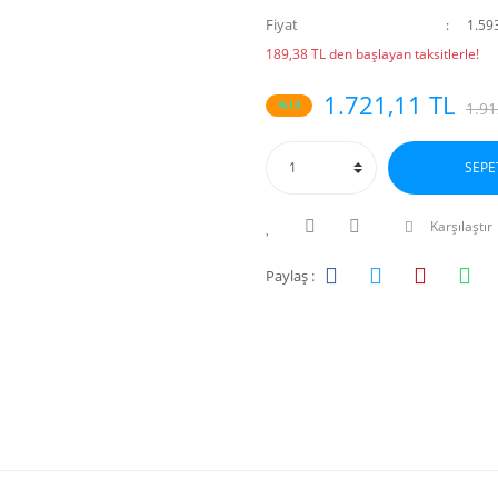
Fiyat
1.59
189,38 TL den başlayan taksitlerle!
1.721,11 TL
%10
1.91
SEPE
Karşılaştır
Paylaş :