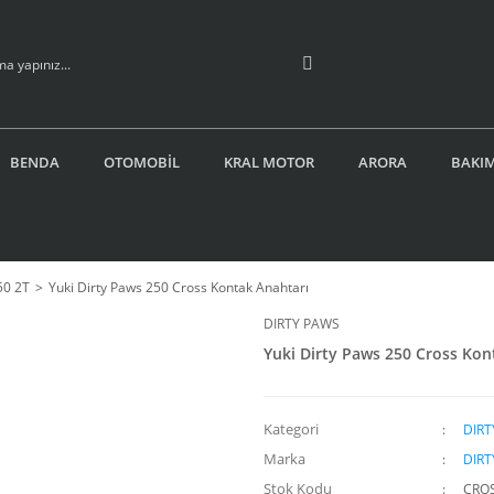
BENDA
OTOMOBİL
KRAL MOTOR
ARORA
BAKIM
50 2T
Yuki Dirty Paws 250 Cross Kontak Anahtarı
DIRTY PAWS
Yuki Dirty Paws 250 Cross Kon
Kategori
DIRT
Marka
DIRT
Stok Kodu
CRO