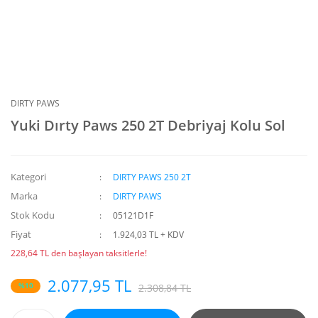
DIRTY PAWS
Yuki Dırty Paws 250 2T Debriyaj Kolu Sol
Kategori
DIRTY PAWS 250 2T
Marka
DIRTY PAWS
Stok Kodu
05121D1F
Fiyat
1.924,03 TL + KDV
228,64 TL den başlayan taksitlerle!
2.077,95 TL
%10
2.308,84 TL