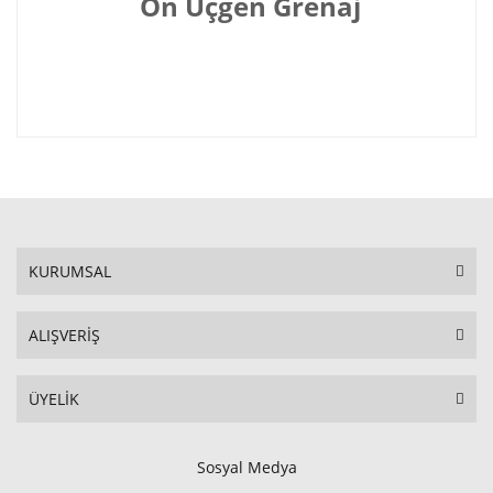
Ön Üçgen Grenaj
KURUMSAL
ALIŞVERİŞ
ÜYELİK
Sosyal Medya