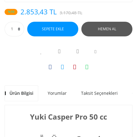
2.853,43 TL
%10
3.170,48 TL
SEPETE EKLE
HEMEN AL
Ürün Bilgisi
Yorumlar
Taksit Seçenekleri
Ön
Yuki Casper Pro 50 cc