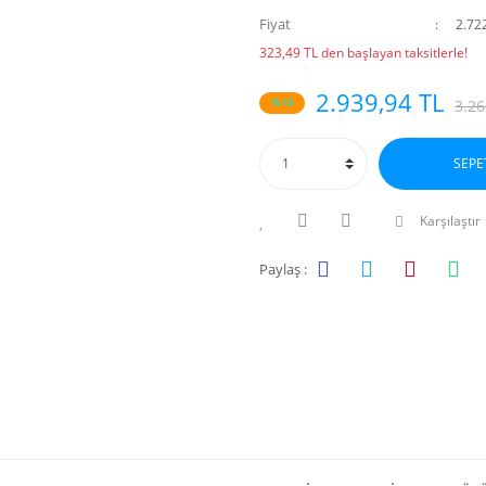
Fiyat
2.72
323,49 TL den başlayan taksitlerle!
2.939,94 TL
%10
3.26
SEPE
Karşılaştır
Paylaş :