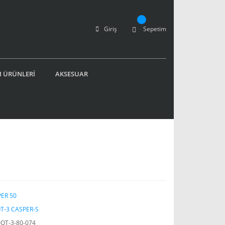
Giriş
Sepetim
 ÜRÜNLERİ
AKSESUAR
ER 50
QT-3 CASPER-S
QT-3-80-074