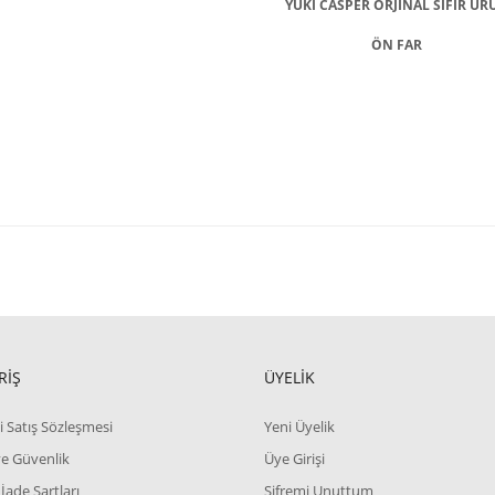
YUKİ CASPER ORJİNAL SIFIR ÜR
ÖN FAR
RİŞ
ÜYELİK
i Satış Sözleşmesi
Yeni Üyelik
 ve Güvenlik
Üye Girişi
 İade Şartları
Şifremi Unuttum