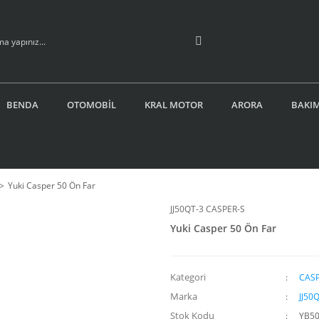
BENDA
OTOMOBİL
KRAL MOTOR
ARORA
BAKIM
Yuki Casper 50 Ön Far
JJ50QT-3 CASPER-S
Yuki Casper 50 Ön Far
Kategori
CASP
Marka
JJ50
Stok Kodu
YB50