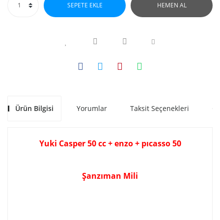
SEPETE EKLE
HEMEN AL
Ürün Bilgisi
Yorumlar
Taksit Seçenekleri
Ön
Yuki Casper 50 cc + enzo + pıcasso 50
Şanzıman Mili