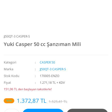
JJ50QT-3 CASPER-S
Yuki Casper 50 cc Şanzıman Mili
Kategori
CASPER 50
Marka
JJ50QT-3 CASPER-S
Stok Kodu
170005-ENZO
Fiyat
1.271,18 TL + KDV
151,06 TL den başlayan taksitlerle!
1.372,87 TL
%10
1.525,41 TL