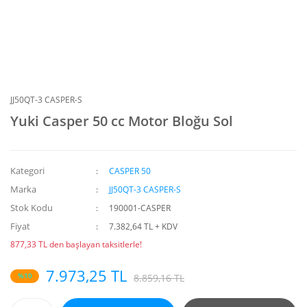
JJ50QT-3 CASPER-S
Yuki Casper 50 cc Motor Bloğu Sol
Kategori
CASPER 50
Marka
JJ50QT-3 CASPER-S
Stok Kodu
190001-CASPER
Fiyat
7.382,64 TL + KDV
877,33 TL den başlayan taksitlerle!
7.973,25 TL
%10
8.859,16 TL