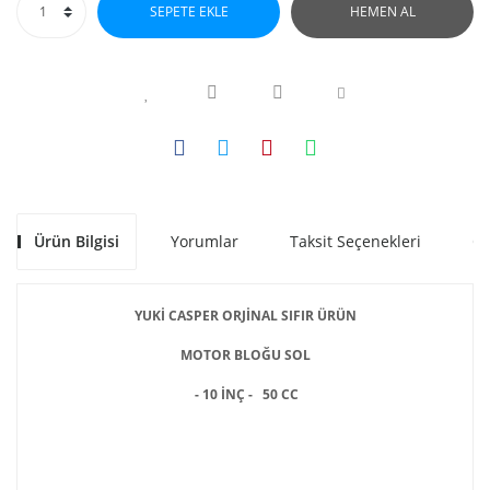
SEPETE EKLE
HEMEN AL
Ürün Bilgisi
Yorumlar
Taksit Seçenekleri
Ön
YUKİ CASPER ORJİNAL SIFIR ÜRÜN
MOTOR BLOĞU SOL
- 10 İNÇ - 50 CC