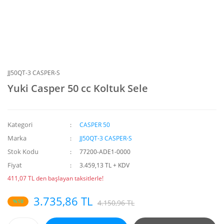
JJ50QT-3 CASPER-S
Yuki Casper 50 cc Koltuk Sele
Kategori
CASPER 50
Marka
JJ50QT-3 CASPER-S
Stok Kodu
77200-ADE1-0000
Fiyat
3.459,13 TL + KDV
411,07 TL den başlayan taksitlerle!
3.735,86 TL
%10
4.150,96 TL