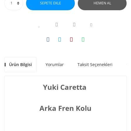
SEPETE EKLE
HEMEN AL
Ürün Bilgisi
Yorumlar
Taksit Seçenekleri
Ön
Yuki Caretta
Arka Fren Kolu