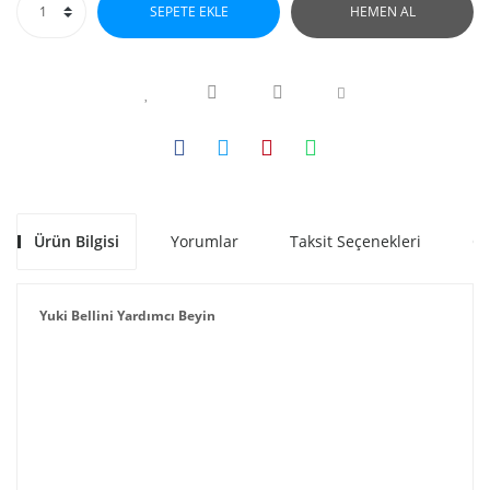
SEPETE EKLE
HEMEN AL
Ürün Bilgisi
Yorumlar
Taksit Seçenekleri
Ön
Yuki Bellini Yardımcı Beyin