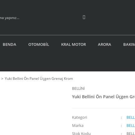
BENDA
OTOMOBİL
KRAL MOTOR
ARORA
BAKIM
Yuki Bellini Ön Panel Üçgen Grenaj Krom
BELLİNİ
Yuki Bellini Ön Panel Üçgen G
Kategori
BELL
Marka
BELL
Stok Kodu
BELL