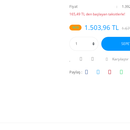
Fiyat
1.39
165,49 TL den başlayan taksitlerle!
1.503,96 TL
%10
1.67
SEPE
Karşılaştır
Paylaş :