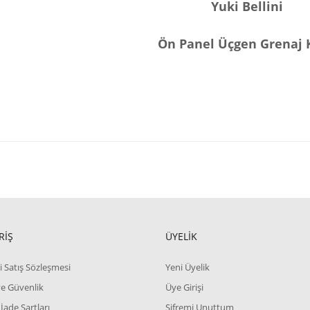
Yuki Bellini
Ön Panel Üçgen Grenaj
RİŞ
ÜYELİK
i Satış Sözleşmesi
Yeni Üyelik
 ve Güvenlik
Üye Girişi
 İade Şartları
Şifremi Unuttum