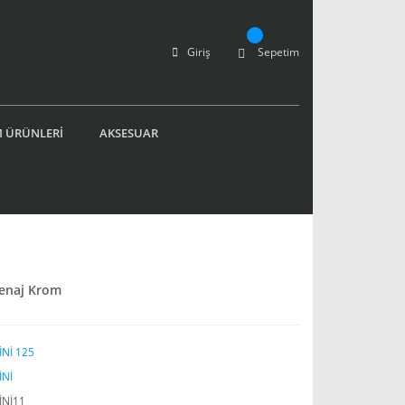
Giriş
Sepetim
 ÜRÜNLERİ
AKSESUAR
renaj Krom
İNİ 125
İNİ
İNİ11