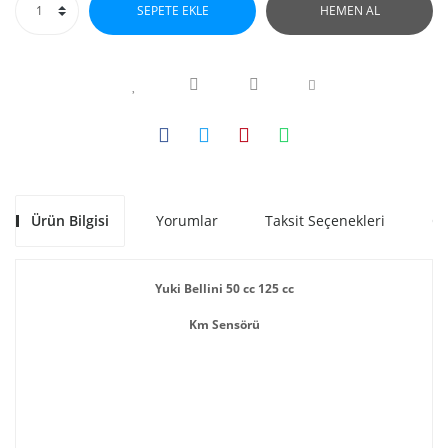
SEPETE EKLE
HEMEN AL
Ürün Bilgisi
Yorumlar
Taksit Seçenekleri
Ön
Yuki Bellini 50 cc 125 cc
Km Sensörü