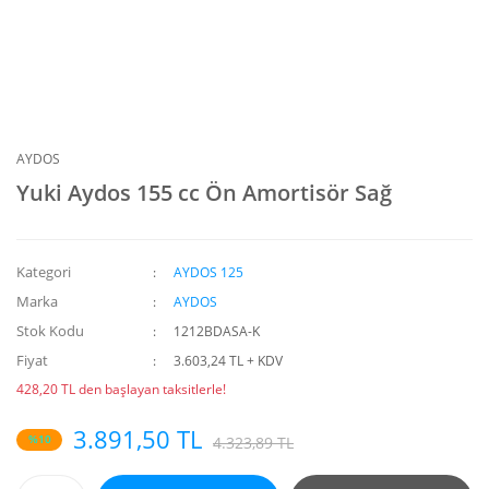
AYDOS
Yuki Aydos 155 cc Ön Amortisör Sağ
Kategori
AYDOS 125
Marka
AYDOS
Stok Kodu
1212BDASA-K
Fiyat
3.603,24 TL + KDV
428,20 TL den başlayan taksitlerle!
3.891,50 TL
%10
4.323,89 TL