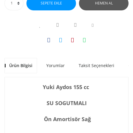
SEPETE EKLE
HEMEN AL
Ürün Bilgisi
Yorumlar
Taksit Seçenekleri
Ön
Yuki Aydos 155 cc
SU SOGUTMALI
Ön Amortisör Sağ