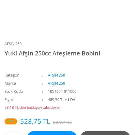
AFŞİN 250
Yuki Afşin 250cc Ateşleme Bobini
Kategori
AFŞİN 250
Marka
AFŞİN 250
Stok Kodu
1051004-011000
Fiyat
489,59 TL + KDV
58,18 TL den başlayan taksitlerle!
528,75 TL
%10
587,51 TL