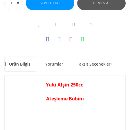
SEPETE EKLE
HEMEN AL
Ürün Bilgisi
Yorumlar
Taksit Seçenekleri
Ön
Yuki Afşin 250cc
Ateşleme Bobini