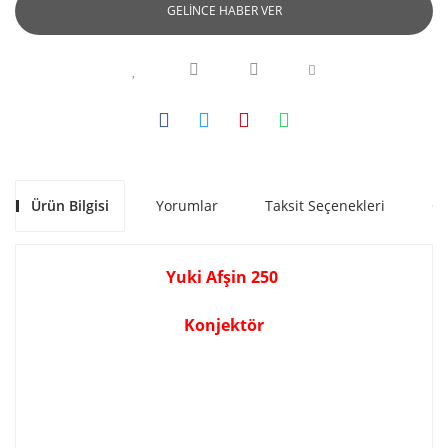
GELİNCE HABER VER
Ürün Bilgisi
Yorumlar
Taksit Seçenekleri
Ön
Yuki Afşin 250
Konjektör