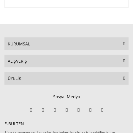
KURUMSAL
ALIŞVERİŞ
ÜYELİK
Sosyal Medya
E-BÜLTEN
Tüm kampanya ve duyurulardan haberdar olmak için e-bültenimize