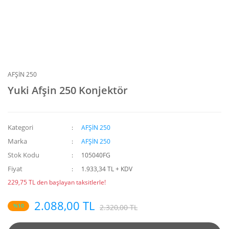
AFŞİN 250
Yuki Afşin 250 Konjektör
Kategori
AFŞİN 250
Marka
AFŞİN 250
Stok Kodu
105040FG
Fiyat
1.933,34 TL + KDV
229,75 TL den başlayan taksitlerle!
2.088,00 TL
%10
2.320,00 TL