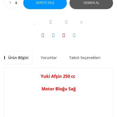
SEPETE EKLE
HEMEN AL
Ürün Bilgisi
Yorumlar
Taksit Seçenekleri
Ön
Yuki Afşin 250 cc
Motor Bloğu Sağ