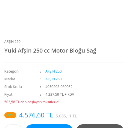
AFŞİN 250
Yuki Afşin 250 cc Motor Bloğu Sağ
Kategori
AFŞİN 250
Marka
AFŞİN 250
Stok Kodu
4050203-030052
Fiyat
4.237,59 TL + KDV
503,58 TL den başlayan taksitlerle!
4.576,60 TL
%10
5.085,11 TL