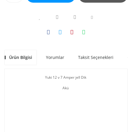
Ürün Bilgisi
Yorumlar
Taksit Seçenekleri
Ön
Yuki 12 v 7 Amper jell Dik
Akü