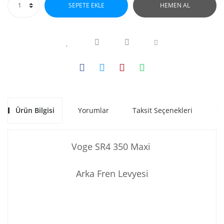
SEPETE EKLE
HEMEN AL
Ürün Bilgisi
Yorumlar
Taksit Seçenekleri
Ön
Voge SR4 350 Maxi
Arka Fren Levyesi