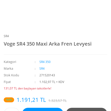
SR4
Voge SR4 350 Maxi Arka Fren Levyesi
Kategori
SR4 350
Marka
SR4
Stok Kodu
271520143
Fiyat
1.102,97 TL + KDV
131,07 TL den başlayan taksitlerle!
1.191,21 TL
%10
1.323,57 TL