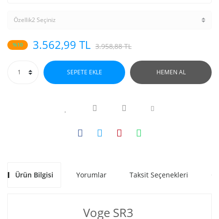
3.562,99 TL
%10
3.958,88 TL
SEPETE EKLE
HEMEN AL
Ürün Bilgisi
Yorumlar
Taksit Seçenekleri
Ön
Voge SR3