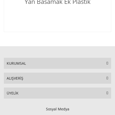
Yan Basamak Ek Plastik
KURUMSAL
ALIŞVERİŞ
ÜYELİK
Sosyal Medya