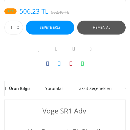
506,23 TL
%10
562,48 TL
SEPETE EKLE
HEMEN AL
Ürün Bilgisi
Yorumlar
Taksit Seçenekleri
Ön
Voge SR1 Adv