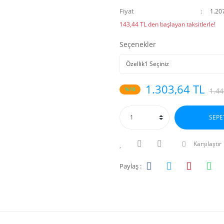
Fiyat
1.20
143,44 TL den başlayan taksitlerle!
Seçenekler
1.303,64 TL
%10
1.44
SEPE
Karşılaştır
Paylaş :