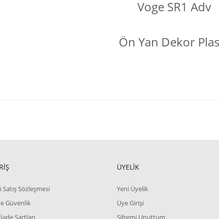
Voge SR1 Adv
Ön Yan Dekor Plas
RİŞ
ÜYELİK
i Satış Sözleşmesi
Yeni Üyelik
 ve Güvenlik
Üye Girişi
 İade Şartları
Şifremi Unuttum