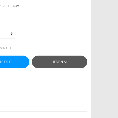
7,08 TL + KDV
8,49 TL
TE EKLE
HEMEN AL