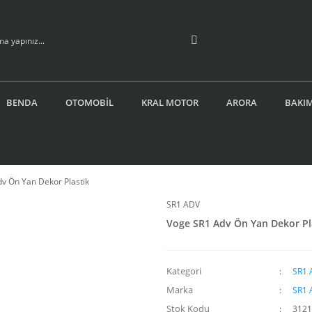
BENDA
OTOMOBİL
KRAL MOTOR
ARORA
BAKIM
v Ön Yan Dekor Plastik
SR1 ADV
Voge SR1 Adv Ön Yan Dekor Pl
Kategori
SR1 
Marka
SR1 
Stok Kodu
3121