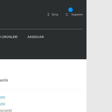
Giriş
Sepetim
 ÜRÜNLERİ
AKSESUAR
astik
ADV
ADV
5018YRT