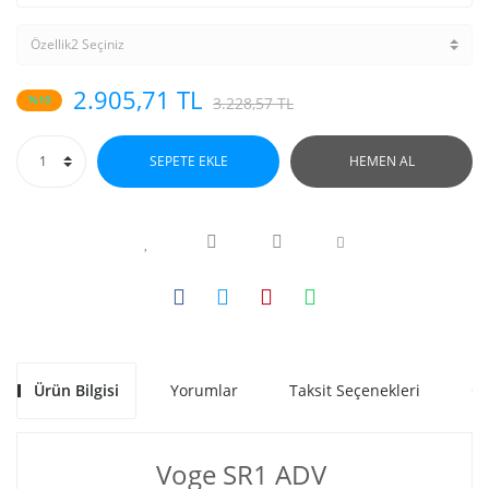
2.905,71 TL
%10
3.228,57 TL
SEPETE EKLE
HEMEN AL
Ürün Bilgisi
Yorumlar
Taksit Seçenekleri
Ön
Voge SR1 ADV