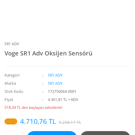
SR1 ADV
Voge SR1 Adv Oksijen Sensörü
Kategori
SR1 ADV
Marka
SR1 ADV
Stok Kodu
172750064-0001
Fiyat
4.361,81 TL + KDV
518,34 TL den başlayan taksitlerle!
4.710,76 TL
%10
5.234,17 TL