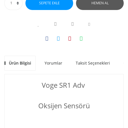
SEPETE EKLE
HEMEN AL
Ürün Bilgisi
Yorumlar
Taksit Seçenekleri
Ön
Voge SR1 Adv
Oksijen Sensörü