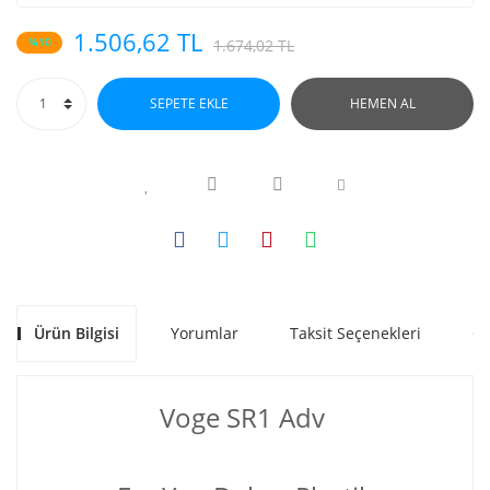
1.506,62 TL
%10
1.674,02 TL
SEPETE EKLE
HEMEN AL
Ürün Bilgisi
Yorumlar
Taksit Seçenekleri
Ön
Voge SR1 Adv