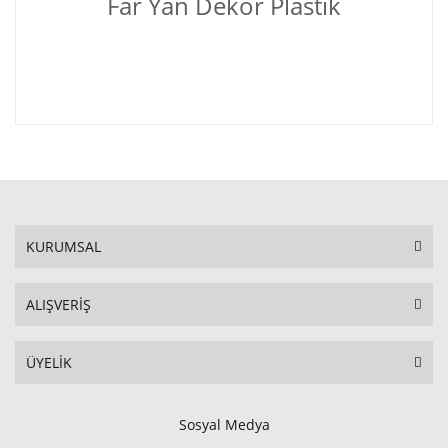
Far Yan Dekor Plastik
KURUMSAL
ALIŞVERİŞ
ÜYELİK
Sosyal Medya