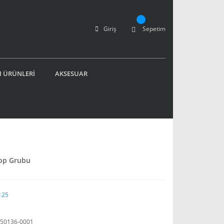
Giriş
Sepetim
 ÜRÜNLERİ
AKSESUAR
op Grubu
125
50136-0001