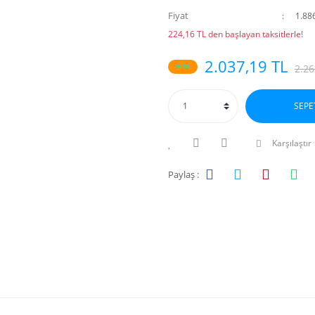
Fiyat
1.88
224,16 TL den başlayan taksitlerle!
2.037,19 TL
%10
2.26
SEPE
Karşılaştır
Paylaş :