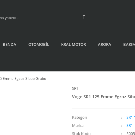
BENDA
OTOMOBİL
KRAL MOTOR
ARORA
BAKIM
25 Emme Egzoz Sibop Grubu
SR1
Voge SR1 125 Emme Egzoz Sib
Kategori
SR1 
Marka
SR1
Stok Kodu
5005