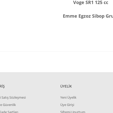
Voge SR1 125 cc
Emme Egzoz Sibop Gr
RİŞ
ÜYELİK
i Satış Sözleşmesi
Yeni Üyelik
 ve Güvenlik
Üye Girişi
 İade Şartları
Şifremi Unuttum