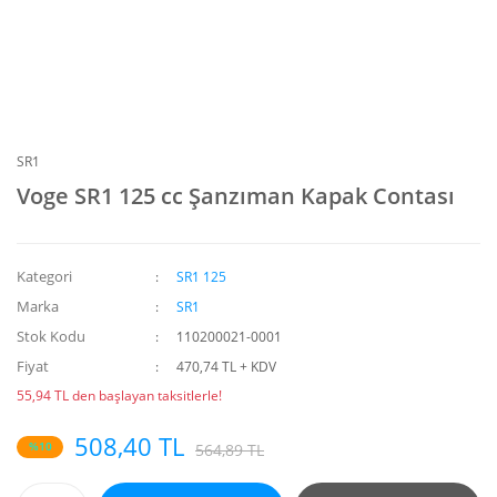
SR1
Voge SR1 125 cc Şanzıman Kapak Contası
Kategori
SR1 125
Marka
SR1
Stok Kodu
110200021-0001
Fiyat
470,74 TL + KDV
55,94 TL den başlayan taksitlerle!
508,40 TL
%10
564,89 TL