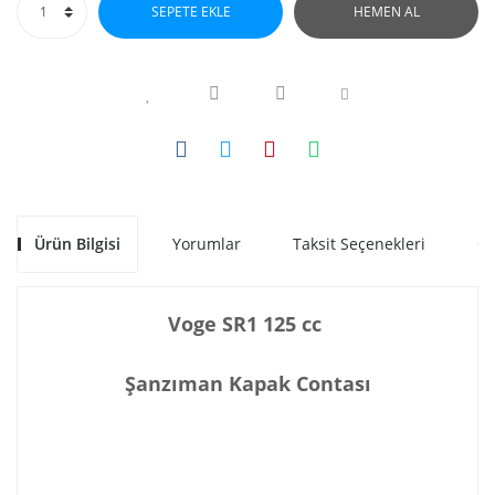
SEPETE EKLE
HEMEN AL
Ürün Bilgisi
Yorumlar
Taksit Seçenekleri
Ön
Voge SR1 125 cc
Şanzıman Kapak Contası