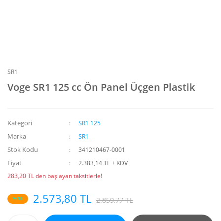
SR1
Voge SR1 125 cc Ön Panel Üçgen Plastik
Kategori
SR1 125
Marka
SR1
Stok Kodu
341210467-0001
Fiyat
2.383,14 TL + KDV
283,20 TL den başlayan taksitlerle!
2.573,80 TL
%10
2.859,77 TL