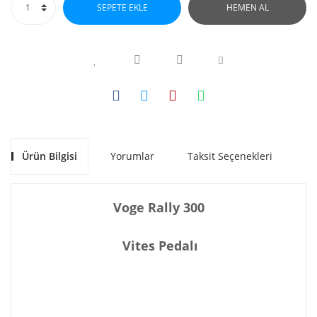
SEPETE EKLE
HEMEN AL
Ürün Bilgisi
Yorumlar
Taksit Seçenekleri
Ön
Voge Rally 300
Vites Pedalı