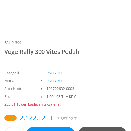
RALLY 300
Voge Rally 300 Vites Pedalı
Kategori
RALLY 300
Marka
RALLY 300
Stok Kodu
193700632-0003
Fiyat
1.964,93 TL + KDV
233,51 TL den başlayan taksitlerle!
2.122,12 TL
%10
2.357,92 TL