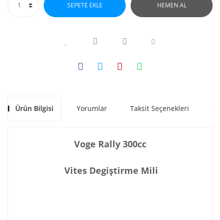
SEPETE EKLE
HEMEN AL
Ürün Bilgisi
Yorumlar
Taksit Seçenekleri
Ön
Voge Rally 300cc
Vites Degiştirme Mili