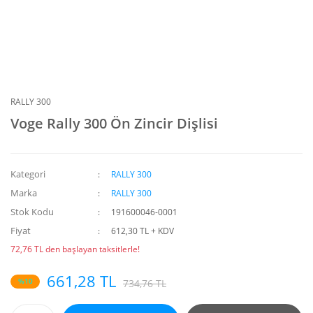
RALLY 300
Voge Rally 300 Ön Zincir Dişlisi
Kategori
RALLY 300
Marka
RALLY 300
Stok Kodu
191600046-0001
Fiyat
612,30 TL + KDV
72,76 TL den başlayan taksitlerle!
661,28 TL
%10
734,76 TL