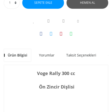
SEPETE EKLE
HEMEN AL
Ürün Bilgisi
Yorumlar
Taksit Seçenekleri
Ön
Voge Rally 300 cc
Ön Zincir Dişlisi