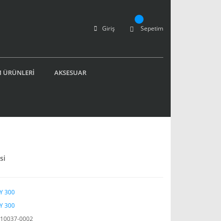
Giriş
Sepetim
 ÜRÜNLERİ
AKSESUAR
si
Y 300
Y 300
10037-0002