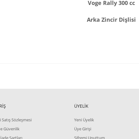
Voge Rally 300 cc
Arka Zincir Dişlisi
RİŞ
ÜYELİK
i Satış Sözleşmesi
Yeni Üyelik
 ve Güvenlik
Üye Girişi
 İade Şartları
Şifremi Unuttum