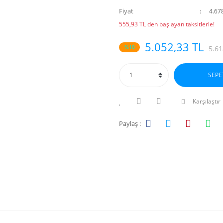
Fiyat
4.67
555,93 TL den başlayan taksitlerle!
5.052,33 TL
%10
5.61
SEPE
Karşılaştır
Paylaş :