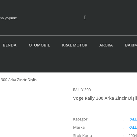
BENDA
OTOMOBİL
KRAL MOTOR
ARORA
BAKIM
 300 Arka Zincir Dişlisi
RALLY 300
Voge Rally 300 Arka Zincir Dişli
Kategori
RALL
Marka
RALL
Stok Kodu
2904