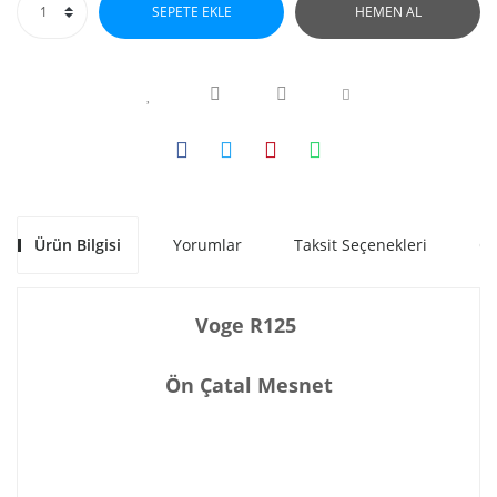
SEPETE EKLE
HEMEN AL
Ürün Bilgisi
Yorumlar
Taksit Seçenekleri
Ön
Voge R125
Ön Çatal Mesnet