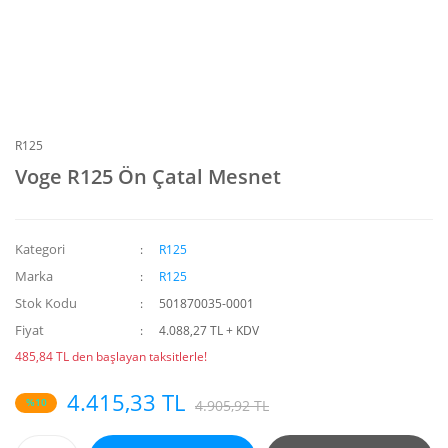
R125
Voge R125 Ön Çatal Mesnet
Kategori
R125
Marka
R125
Stok Kodu
501870035-0001
Fiyat
4.088,27 TL + KDV
485,84 TL den başlayan taksitlerle!
4.415,33 TL
%10
4.905,92 TL