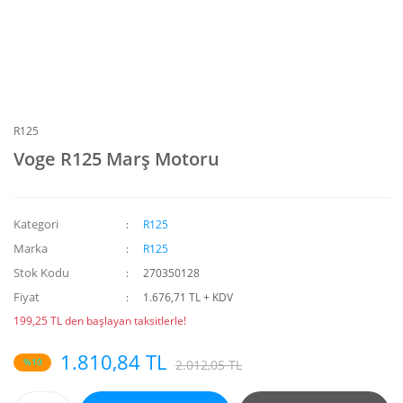
R125
Voge R125 Marş Motoru
Kategori
R125
Marka
R125
Stok Kodu
270350128
Fiyat
1.676,71 TL + KDV
199,25 TL den başlayan taksitlerle!
1.810,84 TL
%10
2.012,05 TL