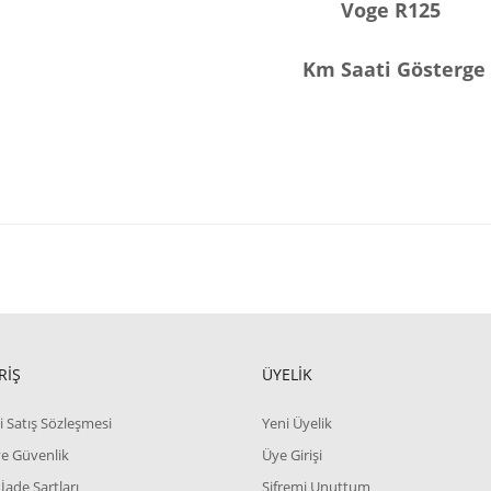
Voge R125
Km Saati Gösterge
RİŞ
ÜYELİK
i Satış Sözleşmesi
Yeni Üyelik
 ve Güvenlik
Üye Girişi
 İade Şartları
Şifremi Unuttum