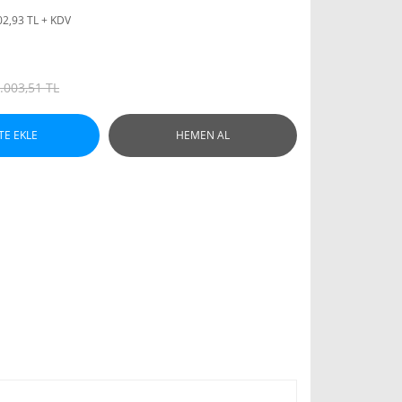
02,93 TL + KDV
.003,51 TL
TE EKLE
HEMEN AL