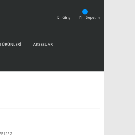
Giriş
Sepetim
 ÜRÜNLERİ
AKSESUAR
ER125G