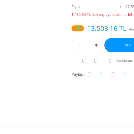
Fiyat
12.5
1.485,80 TL den başlayan taksitlerle!
13.503,16 TL
%10
15
SEPE
Karşılaştır
Paylaş :