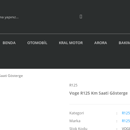
BENDA
OTOMOBİL
KRAL MOTOR
ARORA
BAKIM
aati Gösterge
R125
Voge R125 Km Saati Gösterge
Kategori
R125
Marka
R125
Stok Kodu
VOG