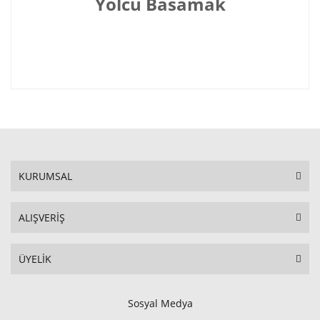
Yolcu Basamak
KURUMSAL
ALIŞVERİŞ
ÜYELİK
Sosyal Medya