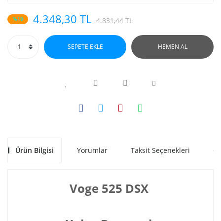
4.348,30 TL
%10
4.831,44 TL
SEPETE EKLE
HEMEN AL
Ürün Bilgisi
Yorumlar
Taksit Seçenekleri
Ön
Voge 525 DSX