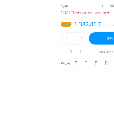
Fiyat
1.28
152,16 TL den başlayan taksitlerle!
1.382,86 TL
%10
1.53
SEPE
Karşılaştır
Paylaş :