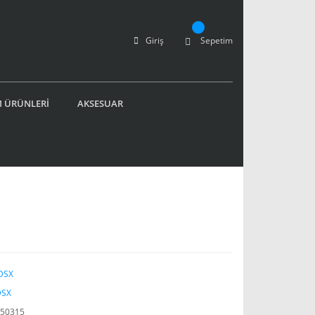
Giriş
Sepetim
 ÜRÜNLERİ
AKSESUAR
DSX
DSX
50315