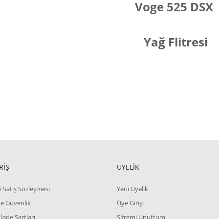
Voge 525 DSX
Yağ Flitresi
RİŞ
ÜYELİK
i Satış Sözleşmesi
Yeni Üyelik
 ve Güvenlik
Üye Girişi
 İade Şartları
Şifremi Unuttum