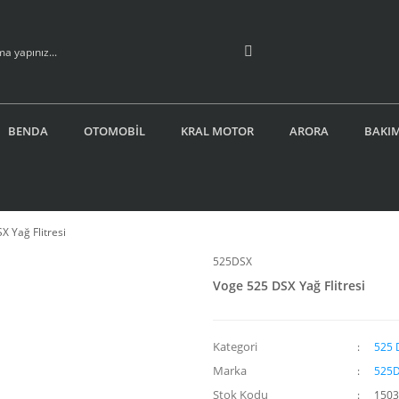
BENDA
OTOMOBİL
KRAL MOTOR
ARORA
BAKIM
X Yağ Flitresi
525DSX
Voge 525 DSX Yağ Flitresi
Kategori
525 
Marka
525
Stok Kodu
1503